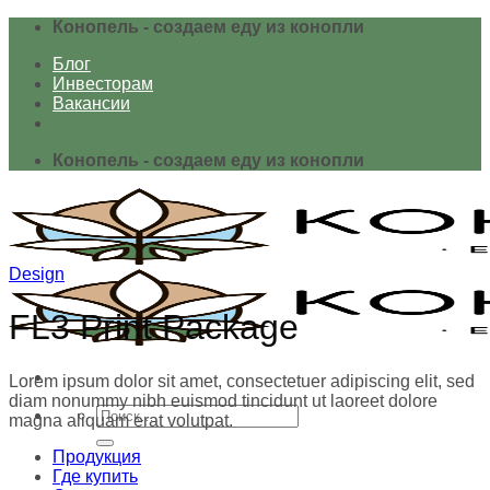
Skip
Конопель - создаем еду из конопли
to
Блог
content
Инвесторам
Вакансии
Конопель - создаем еду из конопли
Design
FL3 Print Package
Lorem ipsum dolor sit amet, consectetuer adipiscing elit, sed
diam nonummy nibh euismod tincidunt ut laoreet dolore
Искать:
magna aliquam erat volutpat.
Продукция
Где купить