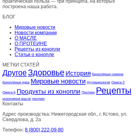
практическая польза — три принципа, на которых
построена наша работа.
БЛОГ
Мировые новости
Новости компании
О МАСЛЕ
О ПРОТЕИНЕ
Рецепты из конопли
Статьи о конопле
МЕТКИ СТАТЕЙ
Здоровье
Другое
История
Конопляные семена
Мировые новости
Конопляные ядра
Нутрициология
Омега-3
Рецепты
Продукты из конопли
Омега-6
Протеин
конопляное масло
протеин
Контакты
Адрес производства: Нижегородская обл., г. Кстово, ул.
Свердлова, д. 2а
Телефон:
8 (800) 222-09-80