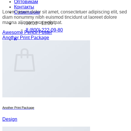
Оптовикам
Контакты
Lorem ipsum dolor sit amet, consectetuer adipiscing elit, sed
О компании
diam nonummy nibh euismod tincidunt ut laoreet dolore
magna aliquam erat volutpat.
09:00 - 18:00
8 (800) 222-09-80
Awesome Pencil Poster
Another Print Package
0
Корзина
Корзина пуста.
Вернуться в магазин
Another Print Package
Design