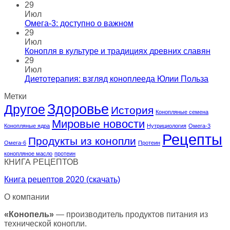
29
Июл
Омега-3: доступно о важном
29
Июл
Конопля в культуре и традициях древних славян
29
Июл
Диетотерапия: взгляд коноплееда Юлии Польза
Метки
Здоровье
Другое
История
Конопляные семена
Мировые новости
Конопляные ядра
Нутрициология
Омега-3
Рецепты
Продукты из конопли
Омега-6
Протеин
конопляное масло
протеин
КНИГА РЕЦЕПТОВ
Книга рецептов 2020 (скачать)
О компании
«Конопель»
— производитель продуктов питания из
технической конопли.