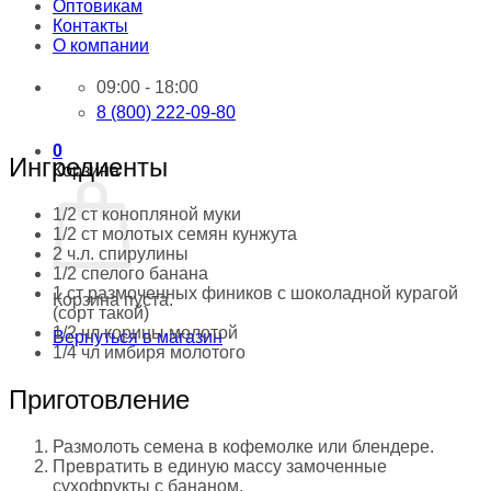
Оптовикам
Контакты
О компании
09:00 - 18:00
8 (800) 222-09-80
0
Ингредиенты
Корзина
1/2 ст конопляной муки
1/2 ст молотых семян кунжута
2 ч.л. спирулины
1/2 спелого банана
1 ст размоченных фиников с шоколадной курагой
Корзина пуста.
(сорт такой)
1/2 чл корицы молотой
Вернуться в магазин
1/4 чл имбиря молотого
Приготовление
Размолоть семена в кофемолке или блендере.
Превратить в единую массу замоченные
сухофрукты с бананом.