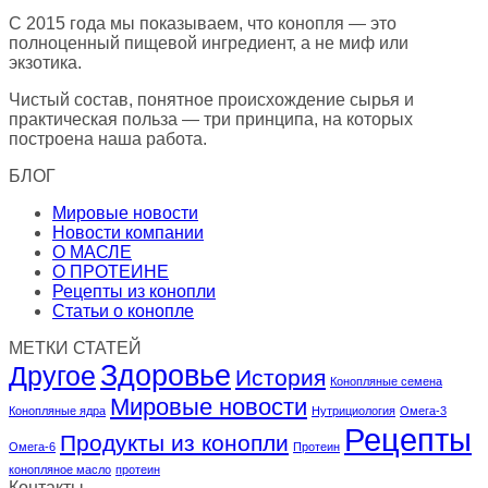
С 2015 года мы показываем, что конопля — это
полноценный пищевой ингредиент, а не миф или
экзотика.
Чистый состав, понятное происхождение сырья и
практическая польза — три принципа, на которых
построена наша работа.
БЛОГ
Мировые новости
Новости компании
О МАСЛЕ
О ПРОТЕИНЕ
Рецепты из конопли
Статьи о конопле
МЕТКИ СТАТЕЙ
Здоровье
Другое
История
Конопляные семена
Мировые новости
Конопляные ядра
Нутрициология
Омега-3
Рецепты
Продукты из конопли
Омега-6
Протеин
конопляное масло
протеин
Контакты