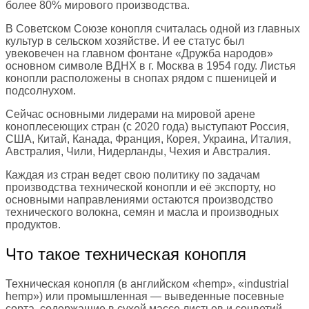
более 80% мирового производства.
В Советском Союзе конопля считалась одной из главных
культур в сельском хозяйстве. И ее статус был
увековечен на главном фонтане «Дружба народов»
основном символе ВДНХ в г. Москва в 1954 году. Листья
конопли расположены в снопах рядом с пшеницей и
подсолнухом.
Сейчас основными лидерами на мировой арене
коноплесеющих стран (с 2020 года) выступают Россия,
США, Китай, Канада, Франция, Корея, Украина, Италия,
Австралия, Чили, Нидерланды, Чехия и Австралия.
Каждая из стран ведет свою политику по задачам
производства технической конопли и её экспорту, но
основными направлениями остаются производство
технического волокна, семян и масла и производных
продуктов.
Что такое техническая конопля
Техническая конопля (в английском «hemp», «industrial
hemp») или промышленная — выведенные посевные
сорта, содержащие в сухой массе листьев и соцветий