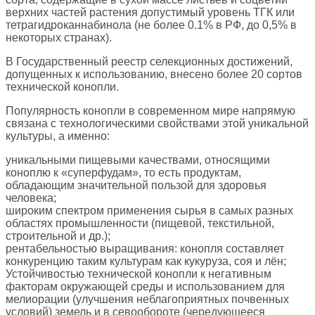
верхних частей растения допустимый уровень ТГК или
тетрагидроканнабинола (не более 0.1% в РФ, до 0,5% в
некоторых странах).
В Государственный реестр селекционных достижений,
допущенных к использованию, внесено более 20 сортов
технической конопли.
Популярность конопли в современном мире напрямую
связана с технологическими свойствами этой уникальной
культуры, а именно:
уникальными пищевыми качествами, относящими
коноплю к «суперфудам», то есть продуктам,
обладающим значительной пользой для здоровья
человека;
широким спектром применения сырья в самых разных
областях промышленности (пищевой, текстильной,
строительной и др.);
рентабельностью выращивания: конопля составляет
конкуренцию таким культурам как кукуруза, соя и лён;
Устойчивостью технической конопли к негативным
факторам окружающей среды и использованием для
мелиорации (улучшения неблагоприятных почвенных
условий) земель и в севообороте (чередующееся