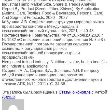
Industrial Hemp Market Size, Share & Trends Analysis
Report By Product (Seeds, Fiber, Shives), By Application
(Animal Care, Textiles, Food & Beverages, Personal Care),
And Segment Forecasts, 2020 – 2027
Кабунина И.В. Современная структура мирового рынка
производства конопли // Международный
сельскохозяйственный журнал, №4, 2021, с. 40-43
Постановление Правительства РФ от 26 ноября 2020 г.
№ 1932 «О внесении изменений в приложения № 7 и 8 к
Государственной программе развития сельского
хозяйства и регулирования рынков
сельскохозяйственной продукции, сырья и
продовольствия»
Hempseed in food industry: Nutritional value, health benefits,
and industrial applications
Смирнов А. А., Серков В.А., Зеленина А.Н. К вопросу
общей концепции инновационного развития
отечественного коноплеводства // Достижения науки и
техники АПК, №12, 2011 г. С. 34-36.
Эта запись была размещена в
Статьи о конопле
с меткой
Другое
.