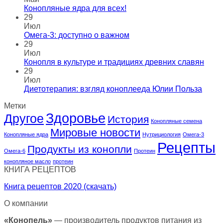
Конопляные ядра для всех!
29
Июл
Омега-3: доступно о важном
29
Июл
Конопля в культуре и традициях древних славян
29
Июл
Диетотерапия: взгляд коноплееда Юлии Польза
Метки
Здоровье
Другое
История
Конопляные семена
Мировые новости
Конопляные ядра
Нутрициология
Омега-3
Рецепты
Продукты из конопли
Омега-6
Протеин
конопляное масло
протеин
КНИГА РЕЦЕПТОВ
Книга рецептов 2020 (скачать)
О компании
«Конопель»
— производитель продуктов питания из