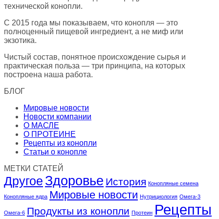
технической конопли.
С 2015 года мы показываем, что конопля — это
полноценный пищевой ингредиент, а не миф или
экзотика.
Чистый состав, понятное происхождение сырья и
практическая польза — три принципа, на которых
построена наша работа.
БЛОГ
Мировые новости
Новости компании
О МАСЛЕ
О ПРОТЕИНЕ
Рецепты из конопли
Статьи о конопле
МЕТКИ СТАТЕЙ
Здоровье
Другое
История
Конопляные семена
Мировые новости
Конопляные ядра
Нутрициология
Омега-3
Рецепты
Продукты из конопли
Омега-6
Протеин