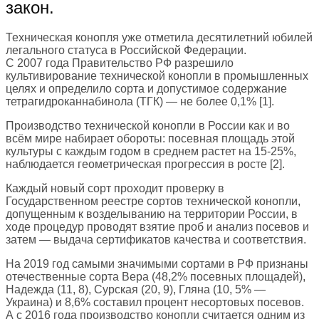
закон.
Техническая конопля уже отметила десятилетний юбилей
легального статуса в Российской Федерации.
С 2007 года Правительство РФ разрешило
культивирование технической конопли в промышленных
целях и определило сорта и допустимое содержание
тетрагидроканнабинола (ТГК) — не более 0,1% [1].
Производство технической конопли в России как и во
всём мире набирает обороты: посевная площадь этой
культуры с каждым годом в среднем растет на 15-25%,
наблюдается геометрическая прогрессия в росте [2].
Каждый новый сорт проходит проверку в
Государственном реестре сортов технической конопли,
допущенным к возделыванию на территории России, в
ходе процедур проводят взятие проб и анализ посевов и
затем — выдача сертификатов качества и соответствия.
На 2019 год самыми значимыми сортами в РФ признаны
отечественные сорта Вера (48,2% посевных площадей),
Надежда (11, 8), Сурская (20, 9), Гляна (10, 5% —
Украина) и 8,6% составил процент несортовых посевов.
А с 2016 года производство конопли считается одним из