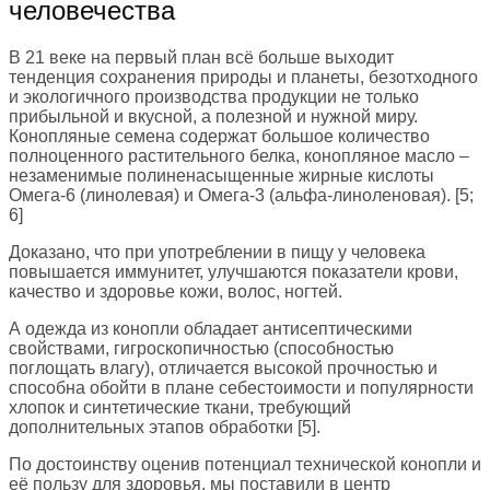
человечества
В 21 веке на первый план всё больше выходит
тенденция сохранения природы и планеты, безотходного
и экологичного производства продукции не только
прибыльной и вкусной, а полезной и нужной миру.
Конопляные семена содержат большое количество
полноценного растительного белка, конопляное масло –
незаменимые полиненасыщенные жирные кислоты
Омега-6 (линолевая) и Омега-3 (альфа-линоленовая). [5;
6]
Доказано, что при употреблении в пищу у человека
повышается иммунитет, улучшаются показатели крови,
качество и здоровье кожи, волос, ногтей.
А одежда из конопли обладает антисептическими
свойствами, гигроскопичностью (способностью
поглощать влагу), отличается высокой прочностью и
способна обойти в плане себестоимости и популярности
хлопок и синтетические ткани, требующий
дополнительных этапов обработки [5].
По достоинству оценив потенциал технической конопли и
её пользу для здоровья, мы поставили в центр