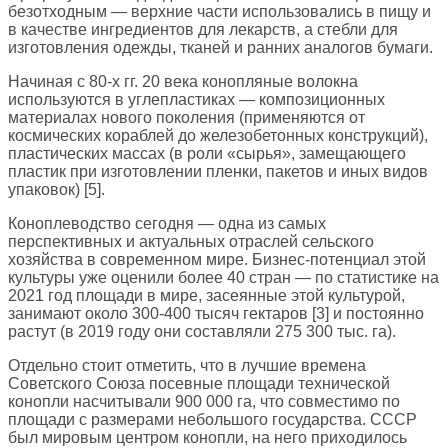
безотходным — верхние части использовались в пищу и
в качестве ингредиентов для лекарств, а стебли для
изготовления одежды, тканей и ранних аналогов бумаги.
Начиная с 80-х гг. 20 века конопляные волокна
используются в углепластиках — композиционных
материалах нового поколения (применяются от
космических кораблей до железобетонных конструкций),
пластических массах (в роли «сырья», замещающего
пластик при изготовлении пленки, пакетов и иных видов
упаковок) [5].
Коноплеводство сегодня — одна из самых
перспективных и актуальных отраслей сельского
хозяйства в современном мире. Бизнес-потенциал этой
культуры уже оценили более 40 стран — по статистике на
2021 год площади в мире, засеянные этой культурой,
занимают около 300-400 тысяч гектаров [3] и постоянно
растут (в 2019 году они составляли 275 300 тыс. га).
Отдельно стоит отметить, что в лучшие времена
Советского Союза посевные площади технической
конопли насчитывали 900 000 га, что совместимо по
площади с размерами небольшого государства. СССР
был мировым центром конопли, на него приходилось